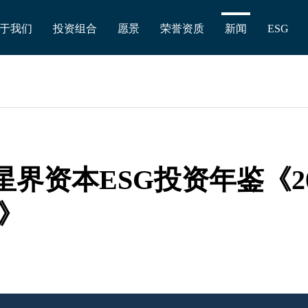
于我们
投资组合
愿景
荣誉资质
新闻
ESG
 星界资本ESG投资年鉴《2
》